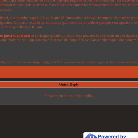
enant que notre contexte, en 1921, le type spécifique est à peu près le mot sur ??la scène sociale
inaison du type et de la richesse. Sacs à main deviennent les connaissances de femmes, et d'e
 la mode.
, a la moindre respire le luxe, la qualité, l'innovation et le style intemporel de manière typiq
pulaires. Burberry vente de la ceinture, ce qui le rend confortable et pratique à transporter. Il
 effectué par chèque à la ligne.
s gucci chaussures
et envisagez de faire un, alors vous pourriez être se sentir un peu dépassé 
 votre choix est celui qui résistera à l'épreuve du temps. Un sac Gucci authentique vous pouvez 
eatbydre.fr/ http://www.shoppingdg.com/ http://www.shoesonlinetrading.com/ http://www.acheters
Quick Reply
Please log in to post quick replies.