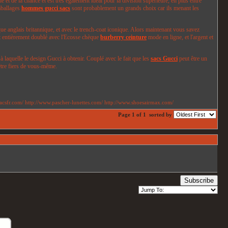
 et de la chance et est très également idéal pour la division supérieure, en plus entre
mballages
hommes gucci sacs
sont probablement un grands choix car ils menant les
ue anglais britannique, et avec le trench-coat iconique. Alors maintenant vous savez
 est entièrement doublé avec l'Ecosse chèque
burberry ceinture
mode en ligne, et l'argent et
à laquelle le design Gucci à obtenir. Couplé avec le fait que les
sacs Gucci
peut être un
être fiers de vous-même.
acsfr.com/ http://www.pascher-lunettes.com/ http://www.shoesairmax.com/
Page 1 of 1
sorted by
Subscribe