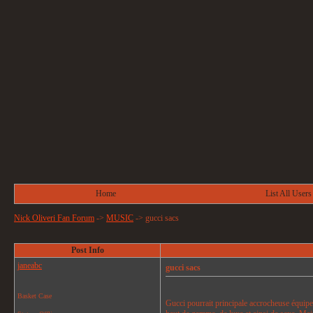
Home
List All Users
Nick Oliveri Fan Forum
->
MUSIC
->
gucci sacs
Post Info
janeabc
gucci sacs
Basket Case
Gucci pourrait principale accrocheuse équipe 