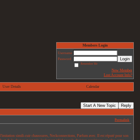
Members Login
Username
Login
Password
Remember Me
New Member
Lost Account Info?
User Details
Calendar
Start A New Topic
Reply
Permalink
 l'imitation simili-cuir chaussures, Neckconnections, Parfum avec. Il est réputé pour son