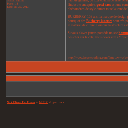
haut de gamme, de luxe et ainsi de sexe. Maint
Status: Offline
Posts: 14
l'industrie entreprise.
gucci sacs
est une comb
Date:
Jul 29, 2013
phénomènes de style durant toute la terre de
BURBERRY, 153 ans, la marque de design global
pourquoi des
Burberry lunettes
sont très po
le matériel de cuivre. Lorsque la structure est
Si vous n'avez jamais possédé un sac
homme
peu cher sur le c?té, vous devez être s?r que
__________________
http://www.lacostetrading.com/ http://www.b
Nick Oliveri Fan Forum
->
MUSIC
->
gucci sacs