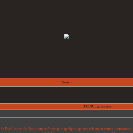
Search
TOPIC: gucci sacs
de l'habillement de l'Italie connecté avec plutt quelques sphères cela inclut tenues, dermatomes,